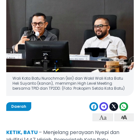
Wali Kota Batu Nurochman (kiri) dan Wakil Wali Kota Batu
Heli Suyanto (kanan), memimpin High Level Meeting
bersama TPID dan TP2DD. (Foto: Prokopim Setda Kota Batu)
Daerah
KETIK, BATU
– Menjelang perayaan Nyepi dan
Idulfitri 1447 Hijriah, Pemerintah Kota Batu