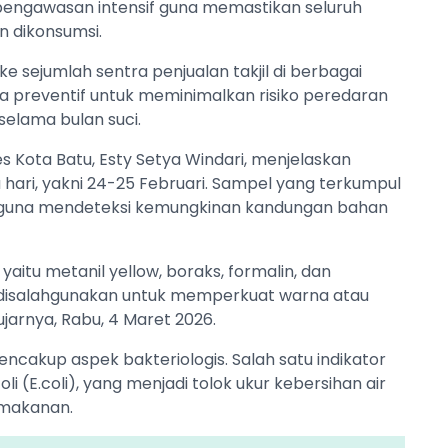
pengawasan intensif guna memastikan seluruh
 dikonsumsi.
 ke sejumlah sentra penjualan takjil di berbagai
ya preventif untuk meminimalkan risiko peredaran
elama bulan suci.
s Kota Batu, Esty Setya Windari, menjelaskan
hari, yakni 24-25 Februari. Sampel yang terkumpul
it guna mendeteksi kemungkinan kandungan bahan
aitu metanil yellow, boraks, formalin, dan
 disalahgunakan untuk memperkuat warna atau
rnya, Rabu, 4 Maret 2026.
encakup aspek bakteriologis. Salah satu indikator
li (E.coli), yang menjadi tolok ukur kebersihan air
 makanan.