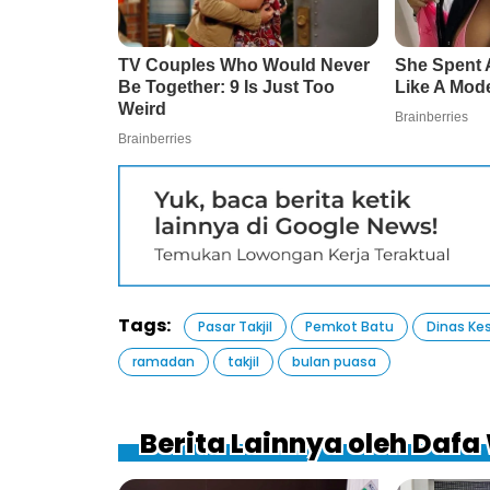
Tags:
Pasar Takjil
Pemkot Batu
Dinas Ke
ramadan
takjil
bulan puasa
Berita Lainnya oleh Daf