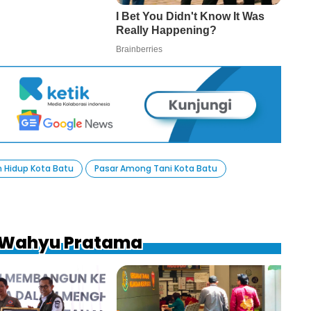
n Hidup Kota Batu
Pasar Among Tani Kota Batu
a Wahyu Pratama