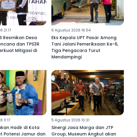
 21:17
6 Agustus 2026 16:54
B Resmikan Desa
Eks Kepala UPT Pasar Among
ncana dan TPS3R
Tani Jalani Pemeriksaan Ke-6,
erkuat Mitigasi di
Tiga Pengacara Turut
Mendampingi
 11:17
5 Agustus 2026 10:31
kan Hadir di Kota
Sinergi Jasa Marga dan JTP
t Potensi Jamur dan
Group, Museum Angkut akan