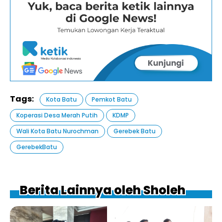
Tags:
Kota Batu
Pemkot Batu
Koperasi Desa Merah Putih
KDMP
Wali Kota Batu Nurochman
Gerebek Batu
GerebekBatu
Berita Lainnya oleh Sholeh