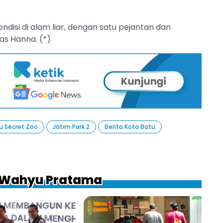
ndisi di alam liar, dengan satu pejantan dan
as Hanna. (*)
u Secret Zoo
Jatim Park 2
Berita Kota Batu
a Wahyu Pratama