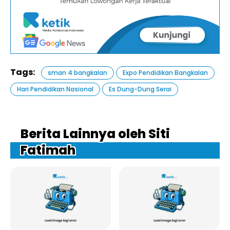
Tags:
sman 4 bangkalan
Expo Pendidikan Bangkalan
Hari Pendidikan Nasional
Es Dung-Dung Serai
Berita Lainnya oleh Siti
Fatimah