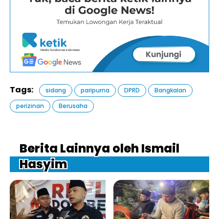
Tags:
sidang
paripurna
DPRD
Bangkalan
perizinan
Berusaha
Berita Lainnya oleh Ismail
Hasyim