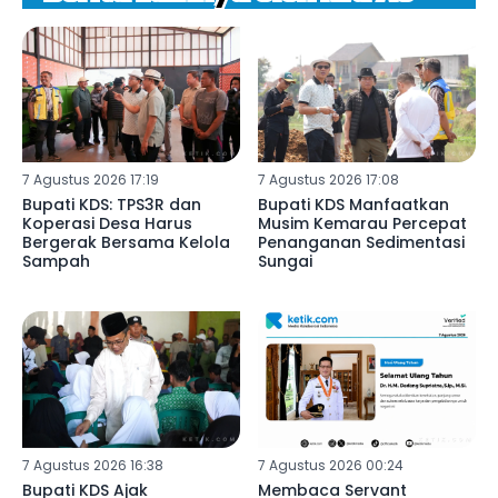
7 Agustus 2026 17:19
7 Agustus 2026 17:08
Bupati KDS: TPS3R dan
Bupati KDS Manfaatkan
Koperasi Desa Harus
Musim Kemarau Percepat
Bergerak Bersama Kelola
Penanganan Sedimentasi
Sampah
Sungai
7 Agustus 2026 16:38
7 Agustus 2026 00:24
Bupati KDS Ajak
Membaca Servant