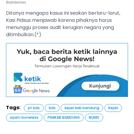
Ditanya mengapa kasus ini seakan berlaru-larut,
Kasi Pidsus menjawab karena pihaknya harus
menunggu proses audit kerugian negara yang
ditimbulkan.(*)
Tags:
pt bds
bds
kejari kab bandung
Kejari
ayam boneless
PEMKAB BANDUNG
BUMD