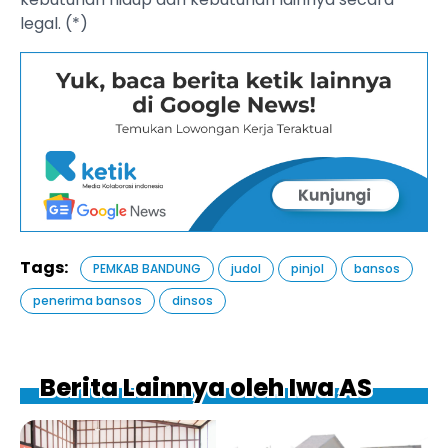
legal. (*)
Tags:
PEMKAB BANDUNG
judol
pinjol
bansos
penerima bansos
dinsos
Berita Lainnya oleh Iwa AS