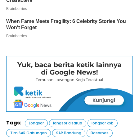
Tags:
Longsor
longsor cisarua
longsor kbb
Tim SAR Gabungan
SAR Bandung
Basarnas