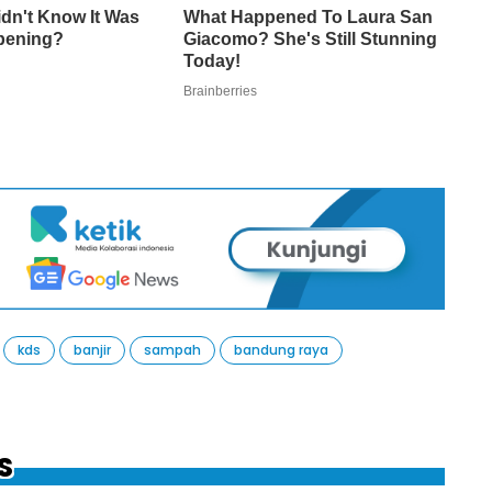
kds
banjir
sampah
bandung raya
S