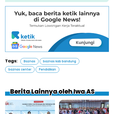
Tags:
Baznas
baznas kab bandung
baznas center
Pendidikan
Berita Lainnya oleh Iwa AS