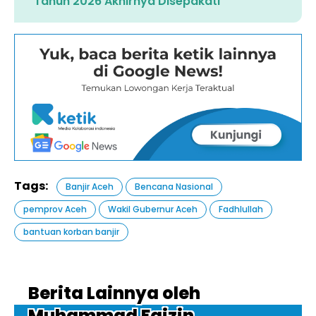
Tahun 2026 Akhirnya Disepakati
Tags:
Banjir Aceh
Bencana Nasional
pemprov Aceh
Wakil Gubernur Aceh
Fadhlullah
bantuan korban banjir
Berita Lainnya oleh
Muhammad Faizin