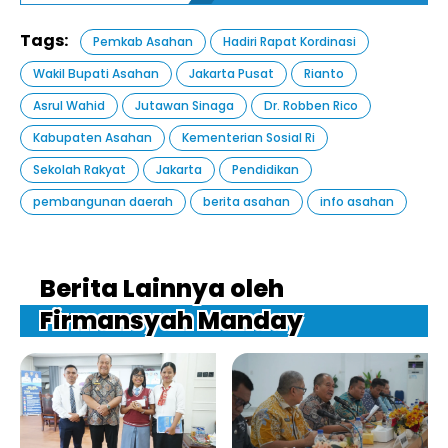
Tags:
Pemkab Asahan
Hadiri Rapat Kordinasi
Wakil Bupati Asahan
Jakarta Pusat
Rianto
Asrul Wahid
Jutawan Sinaga
Dr. Robben Rico
Kabupaten Asahan
Kementerian Sosial Ri
Sekolah Rakyat
Jakarta
Pendidikan
pembangunan daerah
berita asahan
info asahan
Berita Lainnya oleh
Firmansyah Manday