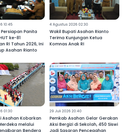
6 10:45
4 Agustus 2026 02:30
 Persiapan Panita
Wakil Bupati Asahan Rianto
HUT ke-81
Terima Kunjungan Ketua
 RI Tahun 2026, Ini
Komnas Anak RI
p Asahan Rianto
6 01:30
29 Juli 2026 20:40
ti Asahan Kobarkan
Pemkab Asahan Gelar Gerakan
erdeka melalui
Aksi Bergizi di Sekolah, 450 Siswi
Pengibaran Bendera
Jadi Sasaran Pencegahan