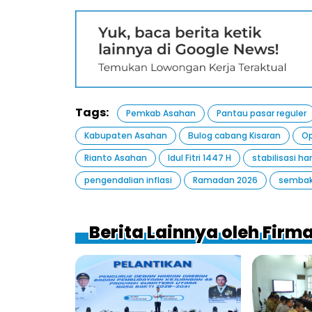
Tags:
Pemkab Asahan
Pantau pasar reguler
Kabupaten Asahan
Bulog cabang Kisaran
Op
Rianto Asahan
Idul Fitri 1447 H
stabilisasi ha
pengendalian inflasi
Ramadan 2026
sembak
Berita Lainnya oleh Fir