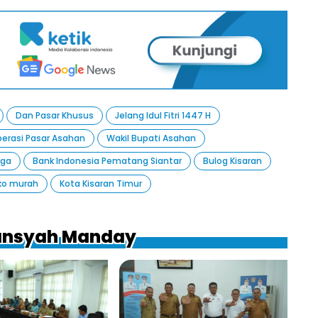
Dan Pasar Khusus
Jelang Idul Fitri 1447 H
erasi Pasar Asahan
Wakil Bupati Asahan
rga
Bank Indonesia Pematang Siantar
Bulog Kisaran
o murah
Kota Kisaran Timur
mansyah Manday