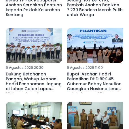
Ketua TP PKK Kabupaten
Jelang HUT ke-81 RI,
Asahan Serahkan Bantuan
Pemkab Asahan Bagikan
kepada Poklak Kelurahan
7.230 Bendera Merah Putih
Sentang
untuk Warga
5 Agustus 2026 20:30
5 Agustus 2026 11:00
Dukung Ketahanan
Bupati Asahan Hadiri
Pangan, Wabup Asahan
Pelantikan DHD BPK 45,
Hadiri Penanaman Jagung
Gubernur Bobby Nasution
di Lahan Calon Lapas
Gaungkan Nasionalisme
Minimum Security
untuk Generasi Penerus