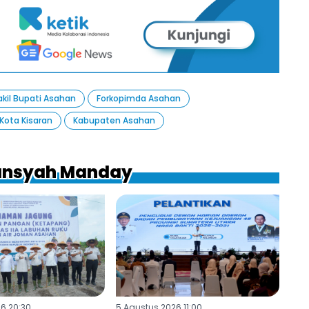
kil Bupati Asahan
Forkopimda Asahan
Kota Kisaran
Kabupaten Asahan
mansyah Manday
6 20:30
5 Agustus 2026 11:00