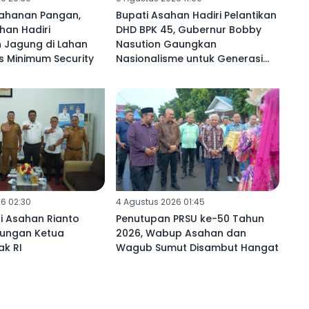
ahanan Pangan,
Bupati Asahan Hadiri Pelantikan
an Hadiri
DHD BPK 45, Gubernur Bobby
Jagung di Lahan
Nasution Gaungkan
s Minimum Security
Nasionalisme untuk Generasi
Penerus
6 02:30
4 Agustus 2026 01:45
i Asahan Rianto
Penutupan PRSU ke-50 Tahun
jungan Ketua
2026, Wabup Asahan dan
k RI
Wagub Sumut Disambut Hangat