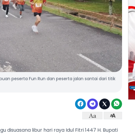
buan peserta Fun Run dan peserta jalan santai dari titik
disuasana libur hari raya Idul Fitri 1447 H. Bupati