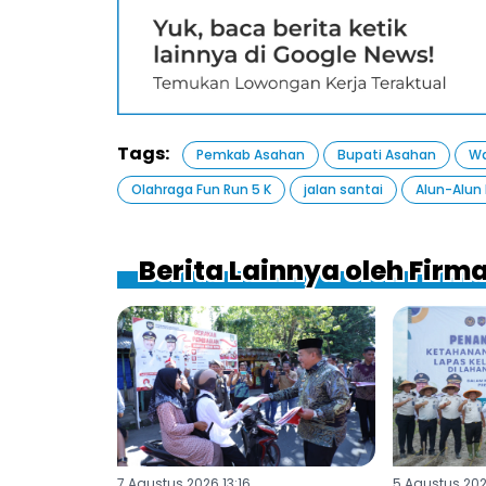
Tags:
Pemkab Asahan
Bupati Asahan
Wa
Olahraga Fun Run 5 K
jalan santai
Alun-Alun 
Berita Lainnya oleh Fir
7 Agustus 2026 13:16
5 Agustus 202