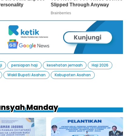
ji
persiapan haji
kesehatan jemaah
Haji 2026
Wakil Bupati Asahan
Kabupaten Asahan
mansyah Manday