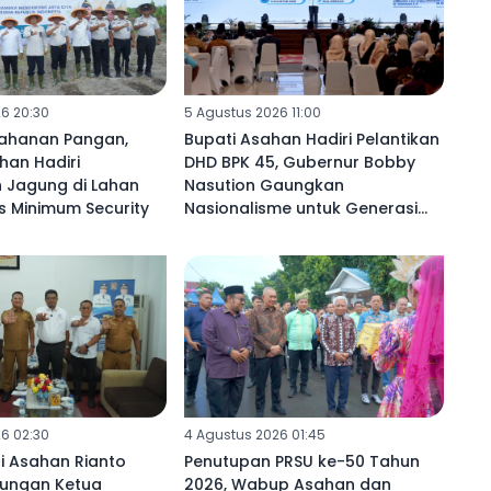
6 20:30
5 Agustus 2026 11:00
ahanan Pangan,
Bupati Asahan Hadiri Pelantikan
an Hadiri
DHD BPK 45, Gubernur Bobby
Jagung di Lahan
Nasution Gaungkan
s Minimum Security
Nasionalisme untuk Generasi
Penerus
6 02:30
4 Agustus 2026 01:45
i Asahan Rianto
Penutupan PRSU ke-50 Tahun
jungan Ketua
2026, Wabup Asahan dan