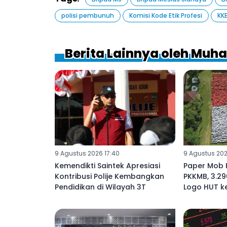
polisi pembunuh
Komisi Kode Etik Profesi
KK
Berita Lainnya oleh Muh
9 Agustus 2026 17:40
9 Agustus 202
Kemendikti Saintek Apresiasi
Paper Mob P
Kontribusi Polije Kembangkan
PKKMB, 3.2
Pendidikan di Wilayah 3T
Logo HUT k