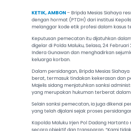
KETIK, AMBON
– Bripda Mesias Siahaya r
dengan hormat (PTDH) dari institusi Kepoli
melanggar kode etik profesi dalam kasus te
Keputusan pemecatan itu dijatuhkan dalam s
digelar di Polda Maluku, Selasa, 24 Februar
Indera Gunawan dan menghadirkan sejumlah 
keluarga korban.
Dalam persidangan, Bripda Mesias Siahaya
berat, termasuk tindakan kekerasan dan per
Majelis sidang menjatuhkan sanksi adminis
yang merupakan hukuman terberat dalam ra
Selain sanksi pemecatan, ia juga dikenai 
yang telah dijalani sejak proses persidang
Kapolda Maluku Irjen Pol Dadang Hartanto
secara objektif dan transparan. “Kami tid