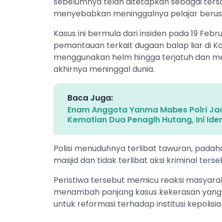
sebelumnya telah ditetapkan sebagai ter
menyebabkan meninggalnya pelajar berusia
Kasus ini bermula dari insiden pada 19 Febr
pemantauan terkait dugaan balap liar di Kot
menggunakan helm hingga terjatuh dan men
akhirnya meninggal dunia.
Baca Juga:
Enam Anggota Yanma Mabes Polri Jad
Kematian Dua Penagih Hutang, Ini Ide
Polisi menuduhnya terlibat tawuran, pada
masjid dan tidak terlibat aksi kriminal terse
Peristiwa tersebut memicu reaksi masyaraka
menambah panjang kasus kekerasan yang dil
untuk reformasi terhadap institusi kepolisi