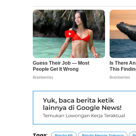
Tags:
Bripda MS
Bripda Mesias Siahaya
B