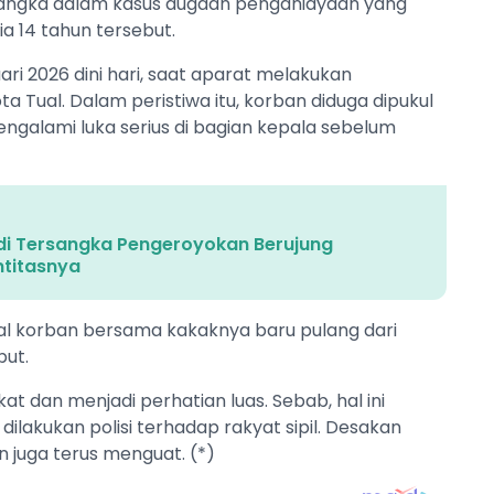
sangka dalam kasus dugaan penganiayaan yang
 14 tahun tersebut.
uari 2026 dini hari, saat aparat melakukan
a Tual. Dalam peristiwa itu, korban diduga dipukul
galami luka serius di bagian kepala sebelum
i Tersangka Pengeroyokan Berujung
ntitasnya
hal korban bersama kakaknya baru pulang dari
but.
t dan menjadi perhatian luas. Sebab, hal ini
akukan polisi terhadap rakyat sipil. Desakan
an juga terus menguat. (*)