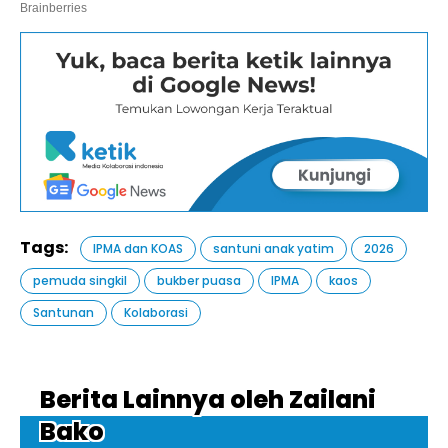
Tags:
IPMA dan KOAS
santuni anak yatim
2026
pemuda singkil
bukber puasa
IPMA
kaos
Santunan
Kolaborasi
Berita Lainnya oleh Zailani
Bako