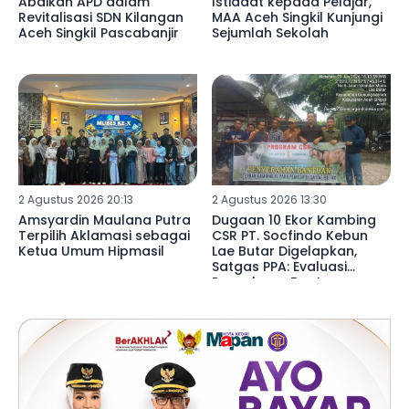
Abaikan APD dalam
Istiadat kepada Pelajar,
Revitalisasi SDN Kilangan
MAA Aceh Singkil Kunjungi
Aceh Singkil Pascabanjir
Sejumlah Sekolah
2 Agustus 2026 20:13
2 Agustus 2026 13:30
Amsyardin Maulana Putra
Dugaan 10 Ekor Kambing
Terpilih Aklamasi sebagai
CSR PT. Socfindo Kebun
Ketua Umum Hipmasil
Lae Butar Digelapkan,
Satgas PPA: Evaluasi
Penyaluran Bantuan
Perusahaan