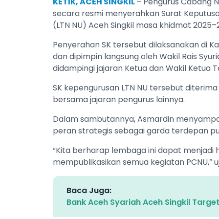
KETIK, ACEH SINGKIL
– Pengurus Cabang N
secara resmi menyerahkan Surat Keputusa
(LTN NU) Aceh Singkil masa khidmat 2025–20
Penyerahan SK tersebut dilaksanakan di Ka
dan dipimpin langsung oleh Wakil Rais Syuri
didampingi jajaran Ketua dan Wakil Ketua T
SK kepengurusan LTN NU tersebut diterima o
bersama jajaran pengurus lainnya.
Dalam sambutannya, Asmardin menyampai
peran strategis sebagai garda terdepan publ
“Kita berharap lembaga ini dapat menjadi
mempublikasikan semua kegiatan PCNU,” uj
Baca Juga:
Bank Aceh Syariah Aceh Singkil Targe