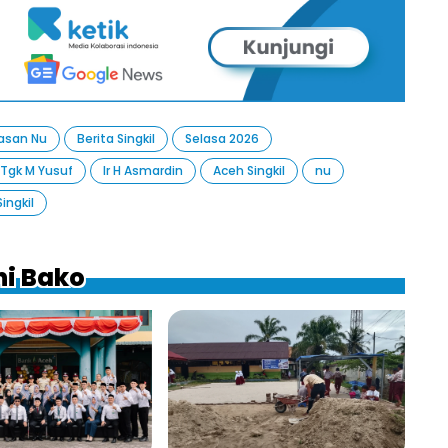
san Nu
Berita Singkil
Selasa 2026
Tgk M Yusuf
Ir H Asmardin
Aceh Singkil
nu
ingkil
ni Bako