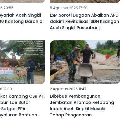
6 20:55
5 Agustus 2026 17:20
yariah Aceh Singkil
LSM Soroti Dugaan Abaikan APD
30 Kantong Darah di
dalam Revitalisasi SDN Kilangan
Aceh Singkil Pascabanjir
6 13:30
2 Agustus 2026 11:47
Ekor Kambing CSR PT.
Dikebut! Pembangunan
bun Lae Butar
Jembatan Aramco Ketapang
 Satgas PPA:
Indah Aceh Singkil Masuki
nyaluran Bantuan
Tahap Pengecoran
n