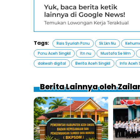
Tags:
Rais Syuriah Pcnu
Sk Lkn Nu
Kehuma
Pcnu Aceh Singkil
ltn nu
Mustafa Se Mm
dakwah digital
Berita Aceh Singkil
Info Aceh S
Berita Lainnya oleh Zaila