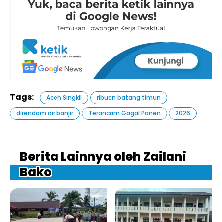
Tags:
Aceh Singkil
ribuan batang timun
direndam air banjir
Terancam Gagal Panen
2026
Berita Lainnya oleh Zailani
Bako