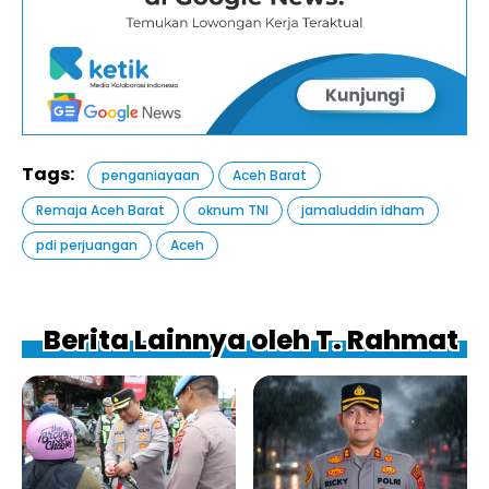
Tags:
penganiayaan
Aceh Barat
Remaja Aceh Barat
oknum TNI
jamaluddin idham
pdi perjuangan
Aceh
Berita Lainnya oleh T. Rahmat