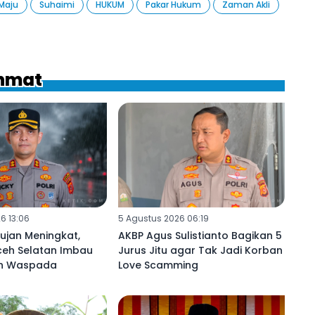
Maju
Suhaimi
HUKUM
Pakar Hukum
Zaman Akli
ahmat
6 13:06
5 Agustus 2026 06:19
Hujan Meningkat,
AKBP Agus Sulistianto Bagikan 5
ceh Selatan Imbau
Jurus Jitu agar Tak Jadi Korban
ih Waspada
Love Scamming